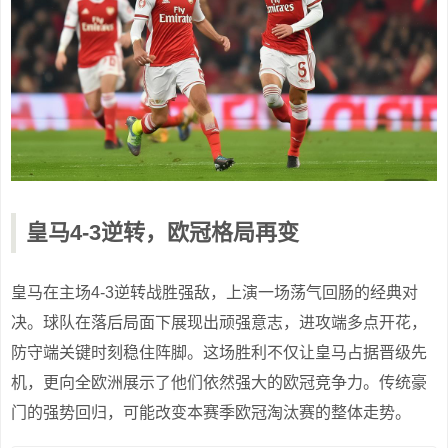
皇马4-3逆转，欧冠格局再变
皇马在主场4-3逆转战胜强敌，上演一场荡气回肠的经典对
决。球队在落后局面下展现出顽强意志，进攻端多点开花，
防守端关键时刻稳住阵脚。这场胜利不仅让皇马占据晋级先
机，更向全欧洲展示了他们依然强大的欧冠竞争力。传统豪
门的强势回归，可能改变本赛季欧冠淘汰赛的整体走势。