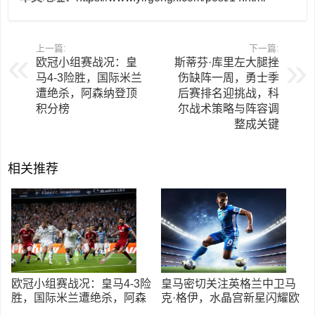
上一篇:
下一篇:
欧冠小组赛战况：皇
斯蒂芬·库里左大腿挫
马4-3险胜，国际米兰
伤缺阵一周，勇士季
遭绝杀，阿森纳登顶
后赛排名迎挑战，科
积分榜
尔战术策略与阵容调
整成关键
相关推荐
欧冠小组赛战况：皇马4-3险
皇马密切关注英格兰中卫马
胜，国际米兰遭绝杀，阿森
克·格伊，水晶宫新星闪耀欧
纳登顶积分榜
洲足坛