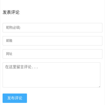
发表评论
发布评论