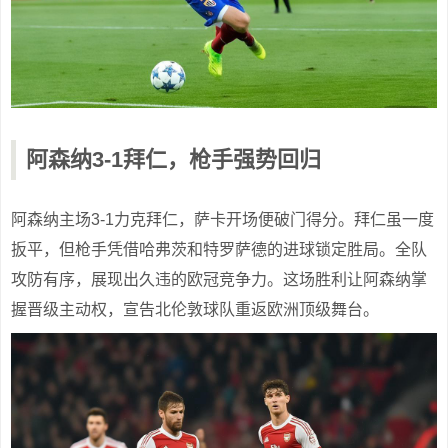
阿森纳3-1拜仁，枪手强势回归
阿森纳主场3-1力克拜仁，萨卡开场便破门得分。拜仁虽一度
扳平，但枪手凭借哈弗茨和特罗萨德的进球锁定胜局。全队
攻防有序，展现出久违的欧冠竞争力。这场胜利让阿森纳掌
握晋级主动权，宣告北伦敦球队重返欧洲顶级舞台。