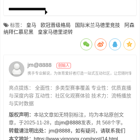
标签：
皇马
欧冠晋级格局
国际米兰马德里竞技
阿森
纳拜仁慕尼黑
皇家马德里逆转
jm@8888
创始人
携手专业解说，为体育爱好者打造一站式互动社区，让您随时掌握赛
亮点提炼： 全面性：多类型赛事覆盖 专业性：优质直播
与深度内容 互动性：社区化观赛体验 技术力：流畅播放
与实时数据
版权声明：
本站文章如无特别标注，均为本站原创文
章，于2025-11-28，由
jm@8888
发表，共 568个字。
转载请注明出处：
jm@8888，如有疑问，请联系我们
本文地址：
https://www.yirgongx.com/post/14.html