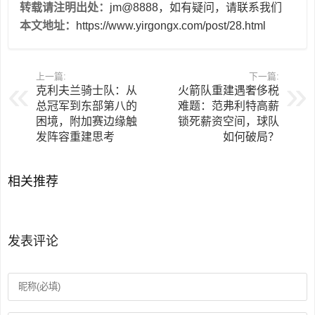
转载请注明出处：
jm@8888，如有疑问，请联系我们
本文地址：
https://www.yirgongx.com/post/28.html
上一篇:
下一篇:
克利夫兰骑士队：从
火箭队重建遇奢侈税
总冠军到东部第八的
难题：范弗利特高薪
困境，附加赛边缘触
锁死薪资空间，球队
发阵容重建思考
如何破局？
相关推荐
发表评论