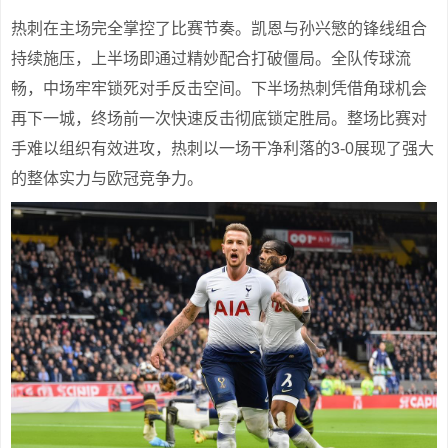
热刺在主场完全掌控了比赛节奏。凯恩与孙兴慜的锋线组合
持续施压，上半场即通过精妙配合打破僵局。全队传球流
畅，中场牢牢锁死对手反击空间。下半场热刺凭借角球机会
再下一城，终场前一次快速反击彻底锁定胜局。整场比赛对
手难以组织有效进攻，热刺以一场干净利落的3-0展现了强大
的整体实力与欧冠竞争力。