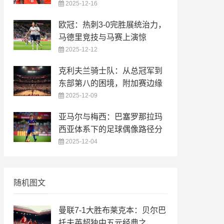
2025-12-16
欧冠：热刺3-0完胜展统治力，
马德里竞技与马赛上演惊
2025-12-12
克利夫兰骑士队：从总冠军到
东部第八的困境，附加赛边缘
2025-12-09
亚马尔与梅西：巴塞罗那拉玛
西亚体系下的足球偶像路径分
2025-12-04
随机图文
曼联7-1大胜布莱克本：贝尔巴
托夫英超独中五元经典之