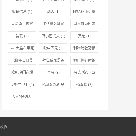
(1)
篮球信念
(1)
湖人
(1)
NBA杯小组赛
(1)
火箭勇士惨败
淘汰赛名额锁
湖人雄鹿凯尔
(1)
定
(1)
特人晋级
(1)
曼联
(1)
贝尔巴托夫
(1)
英超
(1)
7-1大胜布莱克
独中五元
(1)
利物浦欧冠惨
本
(1)
败
(1)
巴黎圣日耳曼
拜仁慕尼黑连
姆巴佩补时绝
惊天逆转
(1)
胜终结
(1)
杀
(1)
欧冠冷门迭爆
皇马
(3)
马克·格伊
(1)
(1)
英格兰中卫
(1)
欧洲足坛新星
杨瀚森
(2)
(1)
MVP候选人
(1)
地图