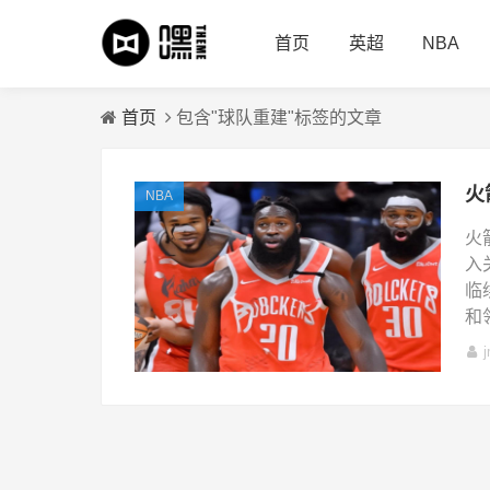
首页
英超
NBA
首页
包含"球队重建"标签的文章
NBA
火
入
临
和