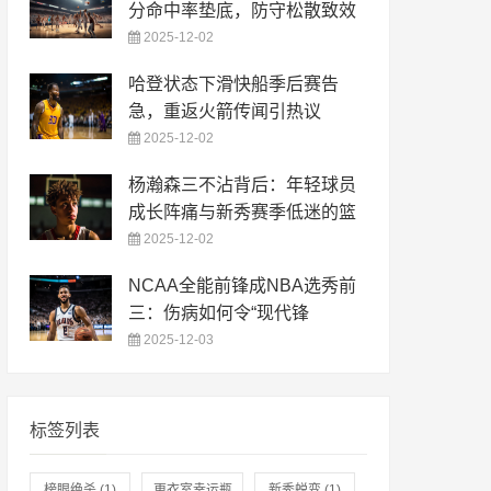
分命中率垫底，防守松散致效
2025-12-02
哈登状态下滑快船季后赛告
急，重返火箭传闻引热议
2025-12-02
杨瀚森三不沾背后：年轻球员
成长阵痛与新秀赛季低迷的篮
2025-12-02
NCAA全能前锋成NBA选秀前
三：伤病如何令“现代锋
2025-12-03
标签列表
榜眼绝杀
(1)
更衣室幸运瓶
新秀蜕变
(1)