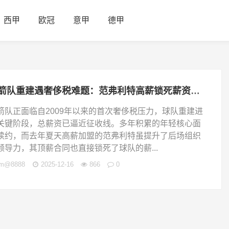
西甲
欧冠
意甲
德甲
火箭队重建遇奢侈税难题：范弗利特高薪锁死薪资空间，球队如何破局？
箭队正面临自2009年以来的首次奢侈税压力，球队重建进
关键阶段，总薪资已逼近征收线。多年积累的年轻核心面
续约，而去年夏天高薪加盟的范弗利特虽提升了后场组织
领导力，其顶薪合同也直接锁死了球队的薪...
jm@8888
2025-12-16
866
0