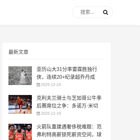
最新文章
亚历山大31分率雷霆胜独行
侠，连续20+纪录超乔丹成
2025-12-24
克利夫兰骑士与芝加哥公牛季
后赛席位之争：多诺万·米切
2025-12-19
火箭队重建遇奢侈税难题：范
弗利特高薪锁死薪资空间，球