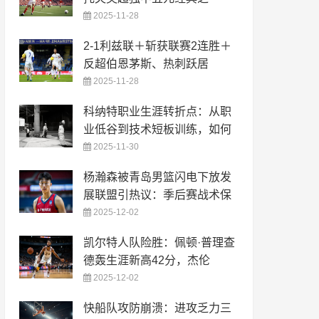
2025-11-28
2-1利兹联＋斩获联赛2连胜＋
反超伯恩茅斯、热刺跃居
2025-11-28
科纳特职业生涯转折点：从职
业低谷到技术短板训练，如何
2025-11-30
杨瀚森被青岛男篮闪电下放发
展联盟引热议：季后赛战术保
2025-12-02
凯尔特人队险胜：佩顿·普理查
德轰生涯新高42分，杰伦
2025-12-02
快船队攻防崩溃：进攻乏力三